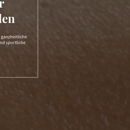
r
den
 ganzheitliche
nd sportliche